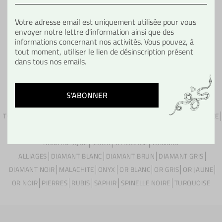
Votre adresse email est uniquement utilisée pour vous
envoyer notre lettre d'information ainsi que des
informations concernant nos activités. Vous pouvez, à
VOIR TOUS LES PRODUITS
tout moment, utiliser le lien de désinscription présent
dans tous nos emails.
TOUTES LES COLLECTIONS
A FLEUR DE PEAU
BESTSELLER
CROYANCE
FAUNE
ICONIQUE
MARQUISE
MUSE
NOIR DÉSIR
NOUVEAUTÉS
ROMANESQUE
SIOUX
TATOUAGE
TOI&MOI
ALLIAGES
DIAMANT BLANC
DIAMANT BRUN
DIAMANT GRIS
DIAMANT NOIR
MALACHITE
ONYX
OR BLANC
OR GRIS
OR JAUNE
OR NOIR
PIERRES
RUBIS
SAPHIR
SPINELLE NOIRE
TURQUOISE