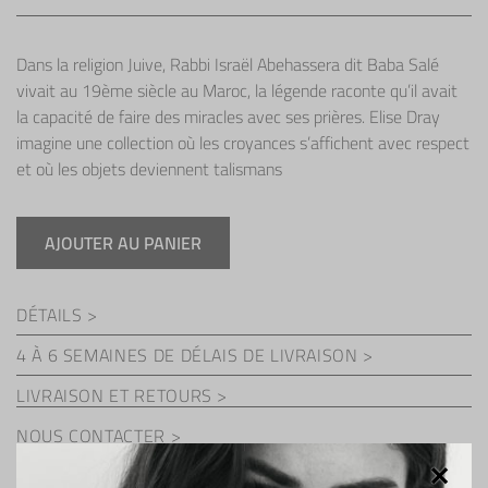
Le
Le
prix
prix
Dans la religion Juive, Rabbi Israël Abehassera dit Baba Salé
initial
actuel
vivait au 19ème siècle au Maroc, la légende raconte qu’il avait
la capacité de faire des miracles avec ses prières. Elise Dray
était :
est :
imagine une collection où les croyances s’affichent avec respect
£3
£3
et où les objets deviennent talismans
500.00.
500.00.
AJOUTER AU PANIER
quantité
de
Pendentif
DÉTAILS >
Baba
pavé
4 À 6 SEMAINES DE DÉLAIS DE LIVRAISON >
LIVRAISON ET RETOURS
NOUS CONTACTER
À PROPOS DE LA COLLECTION